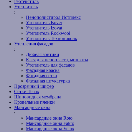
Геотекстиль
Утеплитель
Пенополистирол Истплекс
Утеплитель Isover
Утеплитель Izovat
Утеплитель Rockwool
Утеплитель Технониколь
Утепления фасадов
Дюбеля зонтики
Клея для пенопласта, минваты
Утеплитель для фасадов
Фасадная краска
Фасадная сетка
Фасадная штукатурка
Прозрачный шифер
Сетки Tenax
Шиповидная мембрана
Кровельные пленки
Мансардные окна
Мансардные окна Roto
Мансардные окна Fakro
Мансардные окна Velux