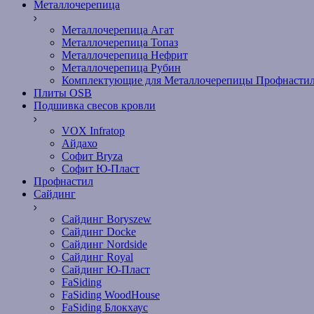
Металлочерепица
Металлочерепица Агат
Металлочерепица Топаз
Металлочерепица Нефрит
Металлочерепица Рубин
Комплектующие для Металлочерепицы Профнасти
Плиты OSB
Подшивка свесов кровли
VOX Infratop
Айдахо
Софит Bryza
Софит Ю-Пласт
Профнастил
Сайдинг
Сайдинг Boryszew
Сайдинг Docke
Сайдинг Nordside
Сайдинг Royal
Сайдинг Ю-Пласт
FaSiding
FaSiding WoodHouse
FaSiding Блокхаус