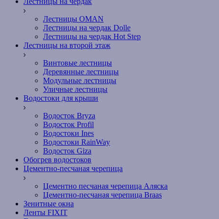
Лестницы на чердак
Лестницы OMAN
Лестницы на чердак Dolle
Лестницы на чердак Hot Step
Лестницы на второй этаж
Винтовые лестницы
Деревянные лестницы
Модульные лестницы
Уличные лестницы
Водостоки для крыши
Водосток Bryza
Водосток Profil
Водостоки Ines
Водостоки RainWay
Водосток Giza
Обогрев водостоков
Цементно-песчаная черепица
Цементно песчаная черепица Аляска
Цементно-песчаная черепица Braas
Зенитные окна
Ленты FIXIT