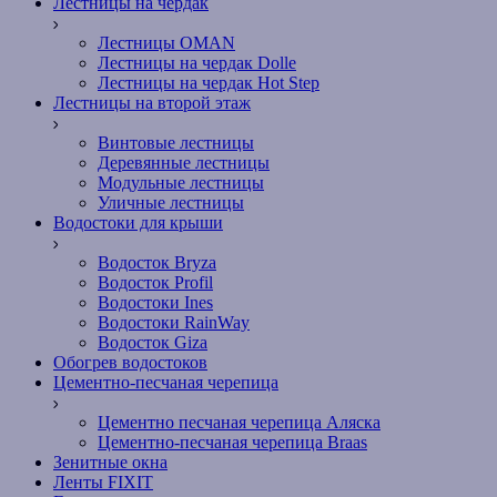
Лестницы на чердак
Лестницы OMAN
Лестницы на чердак Dolle
Лестницы на чердак Hot Step
Лестницы на второй этаж
Винтовые лестницы
Деревянные лестницы
Модульные лестницы
Уличные лестницы
Водостоки для крыши
Водосток Bryza
Водосток Profil
Водостоки Ines
Водостоки RainWay
Водосток Giza
Обогрев водостоков
Цементно-песчаная черепица
Цементно песчаная черепица Аляска
Цементно-песчаная черепица Braas
Зенитные окна
Ленты FIXIT