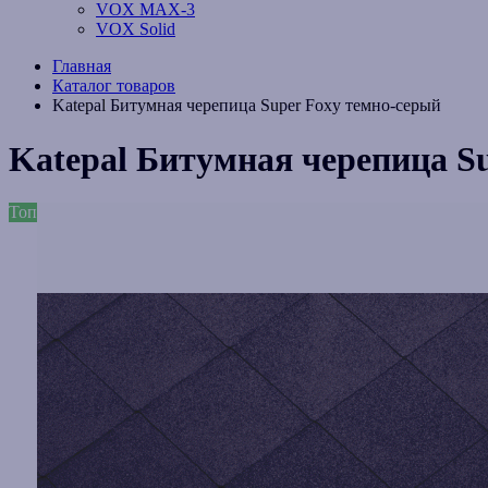
VOX MAX-3
VOX Solid
Главная
Каталог товаров
Katepal Битумная черепица Super Foxy темно-серый
Katepal Битумная черепица S
Топ