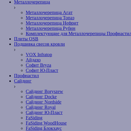
Металлочерепица
Металлочерепица Агат
Металлочерепица Топаз
Металлочерепица Нефрит
Металлочерепица Рубин
Комплектующие для Металлочерепицы Профнасти
Плиты OSB
Подшивка свесов кровли
VOX Infratop
Айдахо
Софит Bryza
Софит Ю-Пласт
Профнастил
Сайдинг
Сайдинг Boryszew
Сайдинг Docke
Сайдинг Nordside
Сайдинг Royal
Сайдинг Ю-Пласт
FaSiding
FaSiding WoodHouse
FaSiding Блокхаус