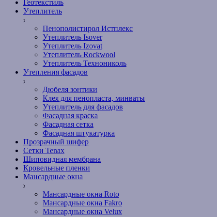
Геотекстиль
Утеплитель
Пенополистирол Истплекс
Утеплитель Isover
Утеплитель Izovat
Утеплитель Rockwool
Утеплитель Технониколь
Утепления фасадов
Дюбеля зонтики
Клея для пенопласта, минваты
Утеплитель для фасадов
Фасадная краска
Фасадная сетка
Фасадная штукатурка
Прозрачный шифер
Сетки Tenax
Шиповидная мембрана
Кровельные пленки
Мансардные окна
Мансардные окна Roto
Мансардные окна Fakro
Мансардные окна Velux