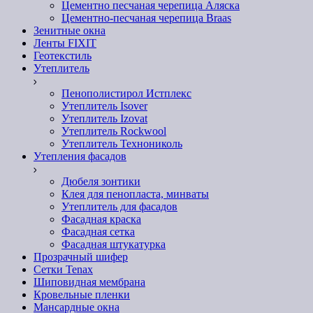
Цементно песчаная черепица Аляска
Цементно-песчаная черепица Braas
Зенитные окна
Ленты FIXIT
Геотекстиль
Утеплитель
Пенополистирол Истплекс
Утеплитель Isover
Утеплитель Izovat
Утеплитель Rockwool
Утеплитель Технониколь
Утепления фасадов
Дюбеля зонтики
Клея для пенопласта, минваты
Утеплитель для фасадов
Фасадная краска
Фасадная сетка
Фасадная штукатурка
Прозрачный шифер
Сетки Tenax
Шиповидная мембрана
Кровельные пленки
Мансардные окна