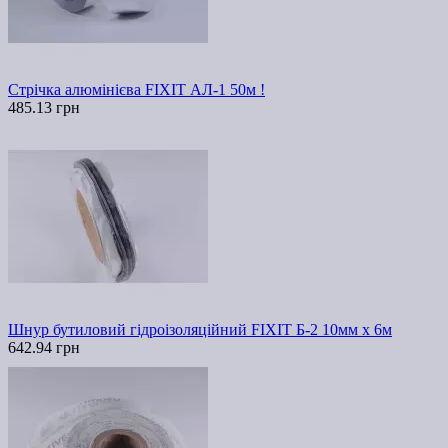
Стрічка алюмінієва FIXIT АЛ-1 50м !
485.13 грн
Шнур бутиловий гідроізоляційний FIXIT Б-2 10мм х 6м
642.94 грн