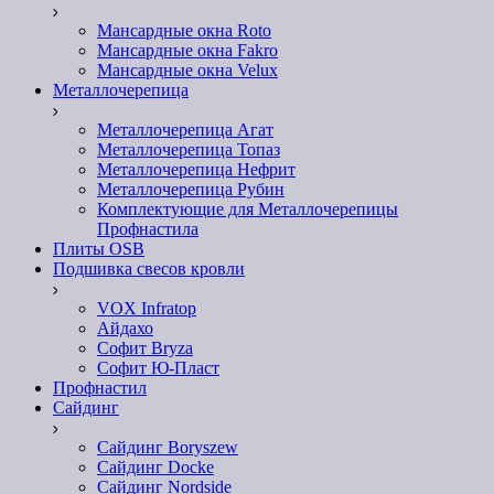
Мансардные окна Roto
Мансардные окна Fakro
Мансардные окна Velux
Металлочерепица
Металлочерепица Агат
Металлочерепица Топаз
Металлочерепица Нефрит
Металлочерепица Рубин
Комплектующие для Металлочерепицы
Профнастила
Плиты OSB
Подшивка свесов кровли
VOX Infratop
Айдахо
Софит Bryza
Софит Ю-Пласт
Профнастил
Сайдинг
Сайдинг Boryszew
Сайдинг Docke
Сайдинг Nordside